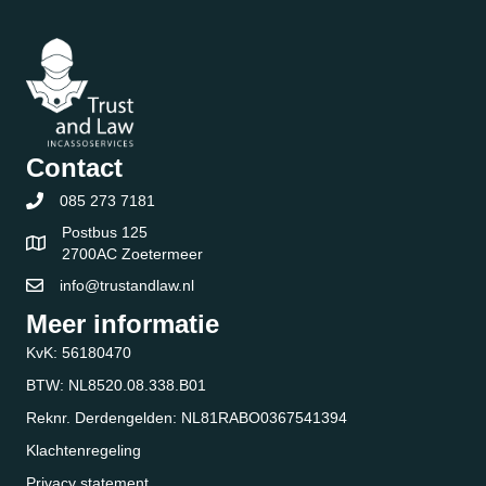
Contact
085 273 7181
Postbus 125
2700AC Zoetermeer
info@trustandlaw.nl
Meer informatie
KvK: 56180470
BTW: NL8520.08.338.B01
Reknr. Derdengelden: NL81RABO0367541394
Klachtenregeling
Privacy statement