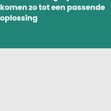
komen zo tot een passende
oplossing
Ik kan nu niet alles ineens betalen!
Ik wil graag een
betalingsregeling
We helpen je graag met een goede passende regeling! Om die